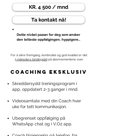
KR. 4 500 / mnd
Ta kontakt nå!
Dette nivået passer for deg som ønsker 
den tetteste oppfølgingen, hyppigere 
oppdatering av planen og to 
månedlige videosamtaler for å sikre 
perfekt kommunikasjon, forståelse og 
For å sikre fremgang, kontinuitet og god kvalitet er det
optimalisering av treningsarbeidet. 

3 måneders bindingstid
på abonnementene over.
Siden planen oppdateres oftere, og vi 
coaching eksklusiv
snakkes annenhver uke, får du en enda 
mer optimalisert tilrettelegging av 
Skreddersydd treningsprogram i
treningen fra uke til uke.

app, oppdatert 2-3 ganger i mnd.​
Som på Coaching Pluss nivået får du 
også en grundig analyse av øktene 
Videosamtale med din Coach hver
dine, fortløpende vurdering av nivå og 
uke for tett kommunikasjon.
utvikling, samt optimalisering av 
konkurranse- forberedelser og 
løpsopplegg. 

Ubegrenset oppfølging på
WhatsApp chat og i V.O2 app. ​​​
Du får også individualiserte råd om 
ernæring før, under og etter trening og 
Coach tilgjengelig på telefon, for