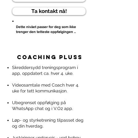
Ta kontakt nå!
Dette nivået passer for deg som ikke 
trenger den tetteste oppfølgingen 
underveis, men likevel ønsker et 
fullverdig treningsprogram. Du har har 
ikke behov for videosamtaler, analyse av 
økter, nivåvurderinger eller 
coaching pluss
optimalisering mot løp. 

Du ønsker et program som er enkelt å 
Skreddersydd treningsprogram i
forholde seg til, uten alle 
app, oppdatert ca. hver 4. uke.​
optimaliseringene som følger med de 
høyere nivåene. 

Videosamtale med Coach hver 4.
uke for tett kommunikasjon.
Dette kan passe for mosjonister, hvor 
best mulig prestasjon ikke er et mål i seg 
selv, men hvor fokuset heller ligger på 
Ubegrenset oppfølging på
kontinuitet, gjennomføring og 
WhatsApp chat og i V.O2 app. ​​​
treningsglede. 

Løp- og styrketrening tilpasset deg
Dette er grunnpakken vår, og gir det et 
og din hverdag.​
godt utgangspunkt for bedre trening.
Justéringer underveis - ved behov