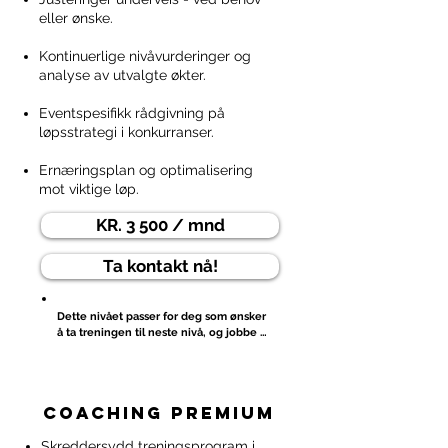
eller ønske.
Kontinuerlige nivåvurderinger og
analyse av utvalgte økter.
Eventspesifikk rådgivning på
løpsstrategi i konkurranser.
Ernæringsplan og optimalisering
mot viktige løp.​
KR. 3 500 / mnd
Ta kontakt nå!
Dette nivået passer for deg som ønsker 
å ta treningen til neste nivå, og jobbe 
målrettet mot konkrete mål. Du ønsker 
en dypere diskusjon rundt treningen 
din via en videosamtale hver måned, 
der vi oppsummerer status, planlegger 
coaching premium
sammen og øker forståelsen av 
treningen. 

Skreddersydd treningsprogram i