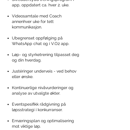
Du får en grundigere analyse av øktene 
app, oppdatert ca. hver 2. uke.​
dine, fortløpende vurdering av nivå og 
utvikling, samt optimalisering av 
Videosamtale med Coach
konkurranseforberedelser og 
annenhver uke for tett
løpsopplegg. 

kommunikasjon.
Det får også individualiserte råd rundt 
ernæring før, under og etter trening og 
Ubegrenset oppfølging på
konkurranser. 

WhatsApp chat og i V.O2 app. ​​​​​
Dette kan passe for løpere som trener 
Løp- og styrketrening tilpasset deg
mot konkrete løp/tider, men fungerer 
også bra for mosjonister som vil lære 
og din hverdag.​
mer om trening og optimalisere helsen.

Justéringer underveis - ved behov
Dette nivået sikrer tett oppfølging og 
eller ønske.
fokus på detaljene, og er derfor vårt 
mest populære nivå.
Kontinuerlige nivåvurderinger og
analyse av utvalgte økter.
Eventspesifikk rådgivning på
løpsstrategi i konkurranser.
Ernæringsplan og optimalisering
mot viktige løp.