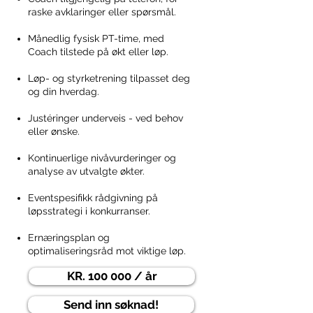
konkurranser. 

raske avklaringer eller spørsmål.
Dette nivået passer best for den 
seriøse løperen som vil optimalisere 
Månedlig fysisk PT-time, med
mest mulig, lære mer og ha et program 
Coach tilstede på økt eller løp.
som er sylskarpt til enhver tid.
Løp- og styrketrening tilpasset deg
og din hverdag.​
Justéringer underveis - ved behov
eller ønske.
Kontinuerlige nivåvurderinger og
analyse av utvalgte økter.
Eventspesifikk rådgivning på
løpsstrategi i konkurranser.
Ernæringsplan og
optimaliseringsråd mot viktige løp.​​​​​
KR. 100 000 / år
Send inn søknad!