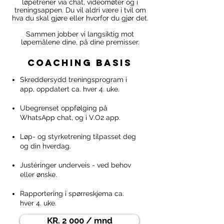
løpetrener via chat, videomøter og i
treningsappen.
Du vil aldri være i tvil om
Du får et system bygget rundt deg og ditt liv, en 
hva du skal gjøre eller hvorfor du gjør det.
relasjon som motiverer og en prosess hvor helheten 
er større enn summen av delene!
Sammen jobber vi langsiktig mot
løpemålene dine, på dine premisser.
coaching basis
Skreddersydd treningsprogram i
app, oppdatert ca. hver 4. uke.
Ubegrenset oppfølging på
WhatsApp chat, og i V.O2 app. ​
Løp- og styrketrening tilpasset deg
og din hverdag.
Justéringer underveis - ved behov
eller ønske.​​​​​
Rapportering i spørreskjema ca.
hver 4. uke.
KR. 2 000 / mnd